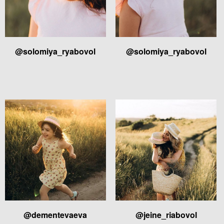
@solomiya_ryabovol
@solomiya_ryabovol
@dementevaeva
@jeine_riabovol