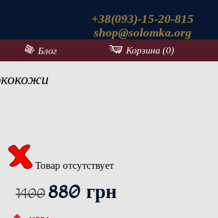
+38(093)-15-20-815
shop@solomka.org
Корзина (0)
Блог
экокожи
Товар отсутствует
880 грн
1400