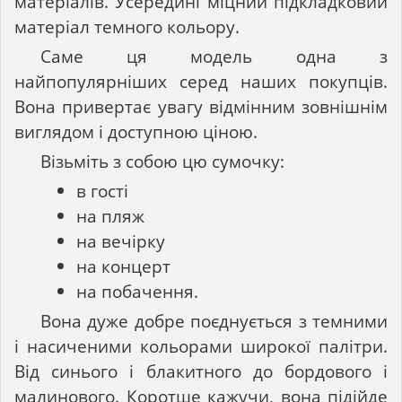
матеріалів. Усередині міцний підкладковий
матеріал темного кольору.
Саме ця модель одна з
найпопулярніших серед наших покупців.
Вона привертає увагу відмінним зовнішнім
виглядом і доступною ціною.
Візьміть з собою цю сумочку:
в гості
на пляж
на вечірку
на концерт
на побачення.
Вона дуже добре поєднується з темними
і насиченими кольорами широкої палітри.
Від синього і блакитного до бордового і
малинового. Коротше кажучи, вона підійде