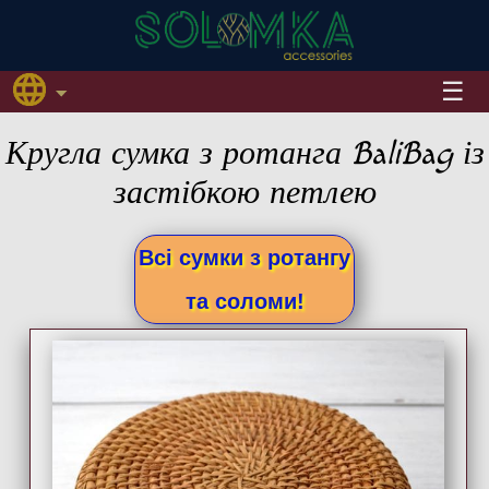
Кругла сумка з ротанга BaliBag із
застібкою петлею
Всі сумки з ротангу
та соломи!