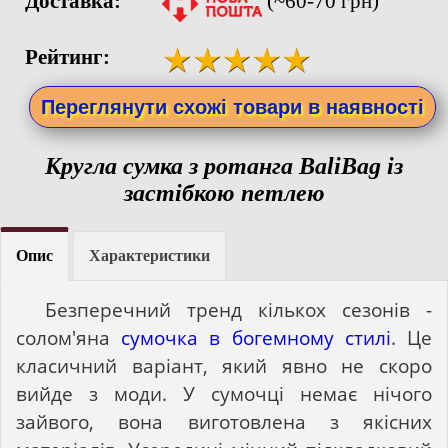
Доставка:
(~60-70 грн)
Рейтинг:
Переглянути схожі товари в наявності
Кругла сумка з ротанга BaliBag із
застібкою петлею
Опис
Характеристики
Безперечний тренд кількох сезонів -
солом'яна
сумочка в богемному стилі
. Це
класичний варіант, який явно не скоро
вийде з моди. У сумочці немає нічого
зайвого, вона виготовлена з якісних