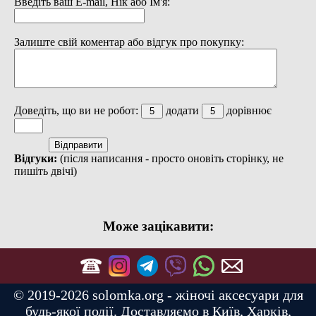
Введіть ваш E-mail, Нік або Ім'я:
Залиште свій коментар або відгук про покупку:
Доведіть, що ви не робот:
додати
дорівнює
Відгуки:
(після написання - просто оновіть сторінку, не
пишіть двічі)
Може зацікавити:
© 2019-2026 solomka.org - жіночі аксесуари для
будь-якої події. Доставляємо в Київ, Харків,