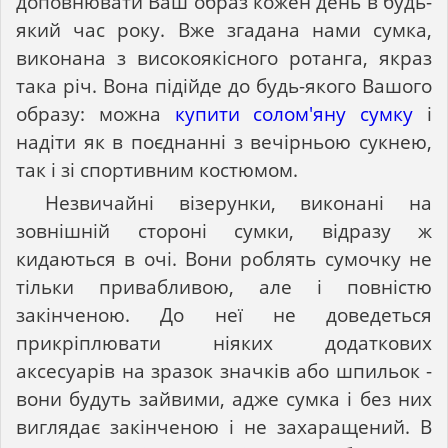
доповнювати Ваш образ кожен день в будь-
який час року. Вже згадана нами сумка,
виконана з високоякісного ротанга, якраз
така річ. Вона підійде до будь-якого Вашого
образу: можна
купити солом'яну сумку
і
надіти як в поєднанні з вечірньою сукнею,
так і зі спортивним костюмом.
Незвичайні візерунки, виконані на
зовнішній стороні сумки, відразу ж
кидаються в очі. Вони роблять сумочку не
тільки привабливою, але і повністю
закінченою. До неї не доведеться
прикріплювати ніяких додаткових
аксесуарів на зразок значків або шпильок -
вони будуть зайвими, адже сумка і без них
виглядає закінченою і не захаращений. В