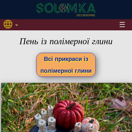
Пень із полімерної глини
Всі прикраси із
полімерної глини