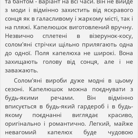
та бантом - варіант на всі часи. Він не вийде
з моди і відмінно захистить від яскравого
сонця як в галасливому і жаркому місті, так і
на пляжі. Капелюшок виготовлений ​​вручну.
Незвично сплетені в візерунок-косу,
солом'яні стрічки щільно прилягають одна
до одної. Поля капелюха не широкі. Вона
захищають голову від сонця, але і не
заважають.
Солом'яні вироби дуже модні в цьому
сезоні. Капелюшок можна поєднувати з
будь-якими речами. Він відмінно
вписується в будь-який гардероб і в будь-
якому поєднанні виглядає красиво,
оригінально і романтично. Легкий, майже
невагомий капелюх буде чудовою