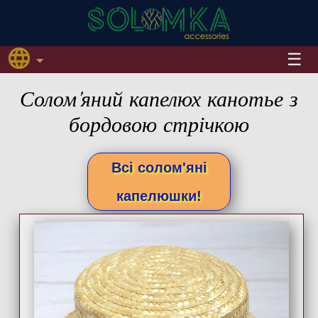
Солом'яний капелюх канотье з
бордовою стрічкою
Всі солом'яні
капелюшки!